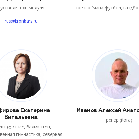
Руководитель модуля
тренер (мини-футбол, гандбо
rus@kronbars.ru
фирова Екатерина
Иванов Алексей Анат
Витальевна
тренер (йога)
ент (фитнес, бадминтон,
венная гимнастика, северная