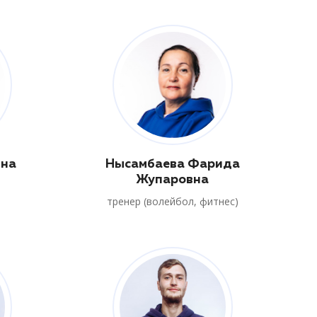
нна
Нысамбаева Фарида
Жупаровна
тренер (волейбол, фитнес)