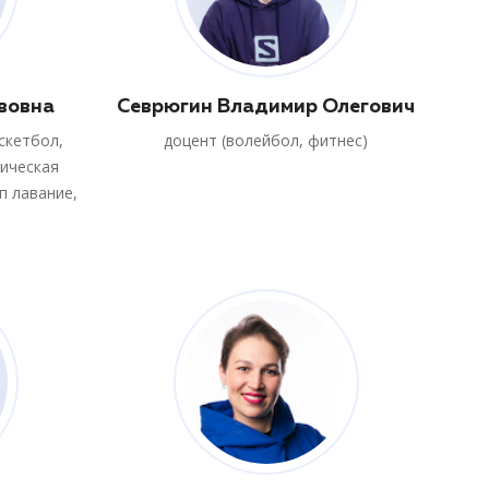
вовна
Севрюгин Владимир Олегович
скетбол,
доцент (волейбол, фитнес)
зическая
п лавание,