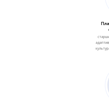
Пла
старши
адаптив
культур