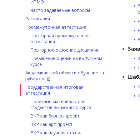
ИТМО
Р
Часто задаваемые вопросы
о
Расписания
Р
Промежуточная аттестация
Р
Повторная промежуточная
Р
аттестация
Заяв
Повторное освоение дисциплин
Повышение оценки на выпускном
З
курсе
П
Академический обмен и обучение за
Шаб
рубежом
Ш
Государственная итоговая
аттестация
Ш
Полезные материалы для
студентов выпускного курса
ВКР как бизнес-проект
ВКР как арт-проект
ВКР как научная статья