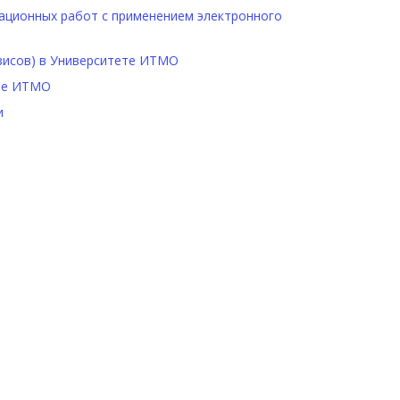
ационных работ с применением электронного
зисов) в Университете ИТМО
ете ИТМО
и